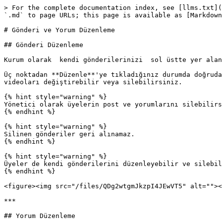
> For the complete documentation index, see [llms.txt](
`.md` to page URLs; this page is available as [Markdown
# Gönderi ve Yorum Düzenleme

## Gönderi Düzenleme

Kurum olarak  kendi gönderilerinizi  sol üstte yer alan
Üç noktadan **Düzenle**'ye tıkladığınız durumda doğruda
videoları değiştirebilir veya silebilirsiniz.

{% hint style="warning" %}

Yönetici olarak üyelerin post ve yorumlarını silebilirs
{% endhint %}

{% hint style="warning" %}

Silinen gönderiler geri alınamaz.

{% endhint %}

{% hint style="warning" %}

Üyeler de kendi gönderilerini düzenleyebilir ve silebil
{% endhint %}

<figure><img src="/files/QDg2wtgmJkzpI4JEwVT5" alt=""><
***

## Yorum Düzenleme
