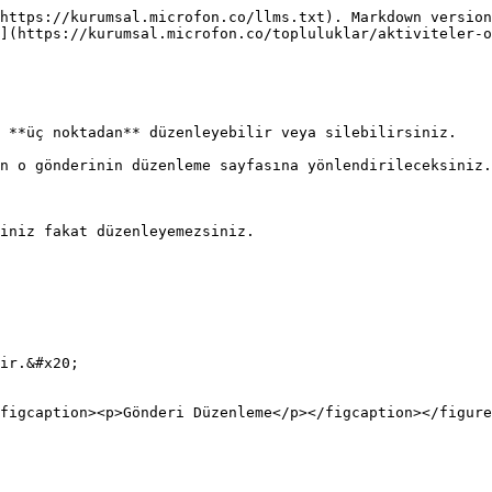
https://kurumsal.microfon.co/llms.txt). Markdown version
](https://kurumsal.microfon.co/topluluklar/aktiviteler-o
 **üç noktadan** düzenleyebilir veya silebilirsiniz.

n o gönderinin düzenleme sayfasına yönlendirileceksiniz.
iniz fakat düzenleyemezsiniz.

ir.&#x20;

figcaption><p>Gönderi Düzenleme</p></figcaption></figure