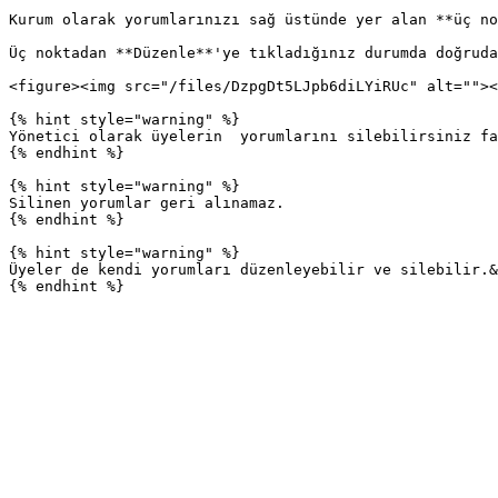
Kurum olarak yorumlarınızı sağ üstünde yer alan **üç no
Üç noktadan **Düzenle**'ye tıkladığınız durumda doğruda
<figure><img src="/files/DzpgDt5LJpb6diLYiRUc" alt=""><
{% hint style="warning" %}

Yönetici olarak üyelerin  yorumlarını silebilirsiniz fa
{% endhint %}

{% hint style="warning" %}

Silinen yorumlar geri alınamaz.

{% endhint %}

{% hint style="warning" %}

Üyeler de kendi yorumları düzenleyebilir ve silebilir.&