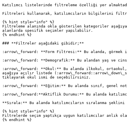
Katılımcı listelerinde filtreleme özelliği yer almaktad
Filtreleri kullanarak, katılımcıların bilgilerini filtr
{% hint style="info" %}

Filtreleme alanında okla gösterilen kategoriler aşağıya
alanlarda spesifik seçimler yapılabilir.

{% endhint %}

### **Filtreler aşağıdaki gibidir;**

:arrow\_forward: **Form Filtresi:** Bu alanda, görmek i
:arrow\_forward: **Demografik:** Bu alandan yaş ve cins
:arrow\_forward: **Okul:** Bu alanda ilkokul, ortaokul,
aşağıya açılır listede (:arrow\_forward::arrow\_down\_s
tıklayarak okul ismi de seçebilirsiniz.

:arrow\_forward: **Eğitim:** Bu alanda sınıf, genel not
:arrow\_forward:**Aktiflik Durumu:** Bu alanda katılımc
**Sırala:** Bu alanda katılımcıların sıralanma şeklini 
{% hint style="info" %}

Filtrelerde seçim yaptıkça uygun katılımcılar anlık ola
{% endhint %}
