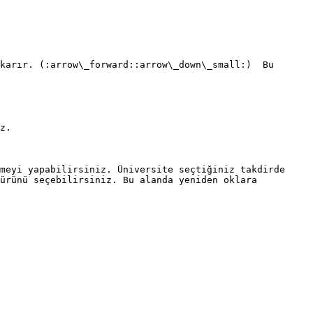
karır. (:arrow\_forward::arrow\_down\_small:)  Bu 
z.

meyi yapabilirsiniz. Üniversite seçtiğiniz takdirde 
ürünü seçebilirsiniz. Bu alanda yeniden oklara 