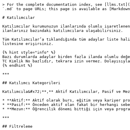
> For the complete documentation index, see [llms.txt](
`.md` to page URLs; this page is available as [Markdown
# Katılımcılar

Katılımcılar kurumunuzun ilanlarında olumlu işaretlenen
ilanlarınız bazındaki katılımcılara ulaşabilirsiniz.

Tüm Katılımcılar’a tıklandığında tüm adaylar liste hali
listesine erişirsiniz.

{% hint style="info" %}

Bazı durumlarda adaylar birden fazla ilanda olumlu değe
TC Kimlik No bazlıdır, tekrara izin vermez. Dolayısıyla
{% endhint %}

***

## Katılımcı Kategorileri

Katılımcıla&#x72;**,** Aktif Katılımcılar, Pasif ve Mez
* **Aktif:** Aktif olarak burs, eğitim veya kariyer pro
* **Pasif:** Önceden aktif olan fakat bir herhangi sebe
* **Mezun:** Öğrencilik dönemi bittiği için veya progra
***

## Filtreleme
