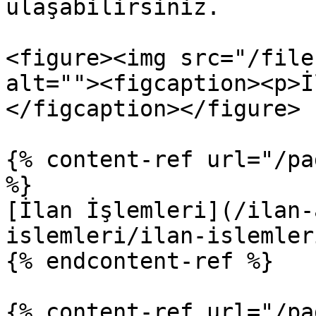
ulaşabilirsiniz.

<figure><img src="/file
alt=""><figcaption><p>İ
</figcaption></figure>

{% content-ref url="/pa
%}

[İlan İşlemleri](/ilan-
islemleri/ilan-islemler
{% endcontent-ref %}

{% content-ref url="/pa