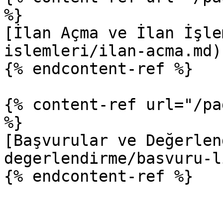
%}

[İlan Açma ve İlan İşle
islemleri/ilan-acma.md)

{% endcontent-ref %}

{% content-ref url="/pa
%}

[Başvurular ve Değerlen
degerlendirme/basvuru-l