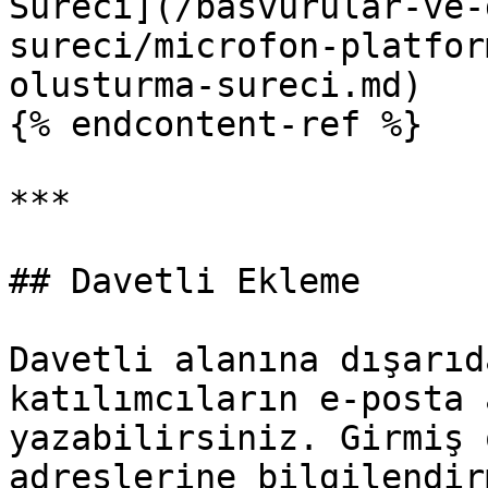
Süreci](/basvurular-ve-
sureci/microfon-platfor
olusturma-sureci.md)

{% endcontent-ref %}

***

## Davetli Ekleme

Davetli alanına dışarıd
katılımcıların e-posta 
yazabilirsiniz. Girmiş 
adreslerine bilgilendir