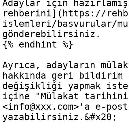
Adaylar için hazırlamış
rehberini](https://rehb
islemleri/basvurular/mu
gönderebilirsiniz.

{% endhint %}

Ayrıca, adayların mülak
hakkında geri bildirim 
değişikliği yapmak iste
içine "Mülakat tarihini
<info@xxx.com>'a e-post
yazabilirsiniz.&#x20;
