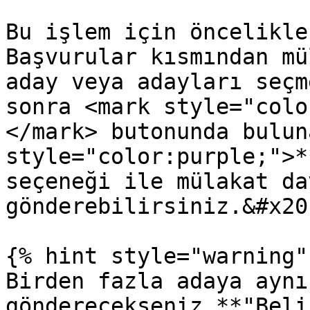
Bu işlem için öncelikle
Başvurular kısmından mü
aday veya adayları seçm
sonra <mark style="colo
</mark> butonunda bulun
style="color:purple;">*
seçeneği ile mülakat dav
gönderebilirsiniz.&#x20;
{% hint style="warning" 
Birden fazla adaya aynı
gönderecekseniz **"Beli