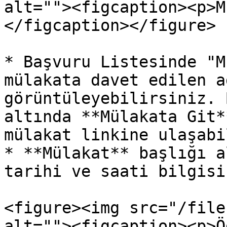
alt=""><figcaption><p>M
</figcaption></figure>

* Başvuru Listesinde "M
mülakata davet edilen a
görüntüleyebilirsiniz. 
altında **Mülakata Git*
mülakat linkine ulaşabi
* **Mülakat** başlığı a
tarihi ve saati bilgisi
<figure><img src="/file
alt=""><figcaption><p>Ö