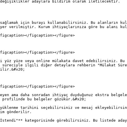
değişiklikler adaylara bildirim olarak iletilecektir.

sağlamak için burayı kullanabilirsiniz. Bu alanların kul
yer verilmiştir. Kurum ihtiyaçlarınıza göre bu alanı kul
figcaption></figcaption></figure>

figcaption></figcaption></figure>

i yüz yüze veya online mülakata davet edebilirsiniz. Bu 
 süreciyle ilgili diğer detaylara rehberin "Mülakat Süre
ilir.&#x20;

figcaption></figcaption></figure>

eyen ama daha sonradan ihtiyaç duyduğunuz ekstra belgele
 profilinde bu belgeler gözükür.&#x20;

yüklenme tarihini seçebilirsiniz ve mesaj ekleyebilirsin
im gönderilir.

İstendi"** kategorisinde görebilirsiniz. Bu listede aday