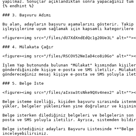
yapılmaz. Sonuçlar açıklandıktan sonra yapacağınız tüm 
{% endhint %}

### 3. Başvuru Adımı

Bu alan, adayların başvuru aşamalarını gösterir. Takip 
işleyişlerine uyum sağlamak için kapsamlı kategorilere 
<figure><img src="/files/dU7XdXndEdQc1g20Ue3L" alt=""><
### 4. Mülakata Çağır

<figure><img src="/files/RSCOV52NeIaD4co8i0Go" alt=""><
İşlem Yap butonunda bulunan "Mülakat" kısmından kişiler
gönderdiğinizde kişiye e-posta ve SMS iletilir. Mülakat
göndereceğiniz mesaj kişiye e-posta ve SMS yoluyla ilet
### 5. Belge İste

<figure><img src="/files/aIxsw3tsNke9QXv4nex2" alt=""><
Belge isteme özelliği, kişiden başvuru sırasında istenm
yükler, belgeler yüklenirken yine doğrulanır ve kişinin
Belge isterken dilediğiniz belgeleri ve belgelerin son 
posta ve SMS yoluyla iletilir. Ayrıca, sistemden bildir
Belge istediğiniz adayları Başvuru Listesinde **"Belge 
inceleyebilirsiniz.
