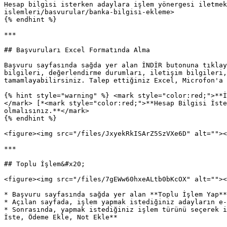
Hesap bilgisi isterken adaylara işlem yönergesi iletme
islemleri/basvurular/banka-bilgisi-ekleme>

{% endhint %}

***

## Başvuruları Excel Formatında Alma

Başvuru sayfasında sağda yer alan İNDİR butonuna tıklay
bilgileri, değerlendirme durumları, iletişim bilgileri,
tamamlayabilirsiniz. Talep ettiğiniz Excel, Microfon'a 
{% hint style="warning" %} <mark style="color:red;">**İ
</mark> [*<mark style="color:red;">**Hesap Bilgisi İste
olmalısınız.**</mark>

{% endhint %}

<figure><img src="/files/JxyekRkISArZ5SzVXe6D" alt=""><
***

## Toplu İşlem&#x20;

<figure><img src="/files/7gEWw60hxeALtb0bKcOX" alt=""><
* Başvuru sayfasında sağda yer alan **Toplu İşlem Yap**
* Açılan sayfada, işlem yapmak istediğiniz adayların e-
* Sonrasında, yapmak istediğiniz işlem türünü seçerek i
İste, Ödeme Ekle, Not Ekle**
