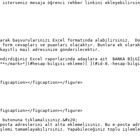
k isterseniz mesaja öğrenci rehber linkini ekleyebilirsin
arak başvurularınızı Excel formatında alabilirsiniz.  Do
 form cevapları ve puanları olacaktır. Bunlara ek olarak
kayıtlı mail adresinize gönderilecektir.

ndirdiğiniz Excel raporlarında adaylara ait  BANKA BİLGİ
**</mark>*](#hesap-bilgisi-ekleme)[ ](#id-8.-hesap-bilgi
figcaption></figcaption></figure>

figcaption></figcaption></figure>

 butonuna tıklamalısınız.&#x20;

posta adreslerini alt alta eklemelisiniz. Bu e-posta adr
şlemi tamamlayabilirsiniz. Yapabileceğiniz toplu işlemle