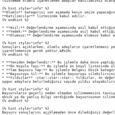
(Sistemde olumlu işaretlenen adaylar katılımcınız olara
{% hint style="info" %}

**Olumlu** kategorisi son aşamada kesin seçim yapacağın
**Katılımcılar** listesinde kabul edilir.

{% endhint %}

* **Asil:** Değerlendirme aşamasında asil kabul ettiğin
* **Yedek:** Değerlendirme aşamasında asil kabul ettiği
* **Olumsuz:** Değerlendirme aşamasında olumsuz kabul e
{% hint style="info" %}

Sonuçları açıklarken, olumlu adayların işaretlenmesi ye
işaretlemenize gerek yoktur.&#x20;

{% endhint %}

* **Yeniden Değerlendir:** Bu işlemle daha önce yaptığı
* **Ön Koşula Taşı:** Bu işlemle ön koşul listesinde ol
* **Tam Başvuru Yap:** Bu işlemle Belgesi Eksik kategor
* **Başvuruyu Sil:** Bu işlemle başvuruyu silebilirsini
* **Yıldızlar** :star::star::star:: Yıldızlar, ön değer
uygun adaylara belirlediğiniz sayıda yıldız atayabilirs
{% hint style="info" %}

Başvuruların geçerli neden olmadan silinmemesini tavsiy
eksik ya da yanlış bilgi verdiğinde başvurusunun silinm
{% endhint %}

{% hint style="info" %}

Başvuru sonuçlarını açıklamadan önce dilediğiniz değerl