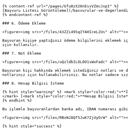
{% content-ref url="/pages/Gfu8zX20nEssVZmcJxpI" %}

[Başvuru Listesi Görüntüleme](/basvurular-ve-degerlendi
{% endcontent-ref %}

### 6. Ödeme Ekleme

<figure><img src="/files/43ZZi49SqIYAHIceL2Us" alt=""><
Başvuran kişiye yaptığınız ödeme bilgilerini eklemek iç
için kullanılır.

### 7. Not Ekleme

<figure><img src="/files/uQzldbILOL0O1sWoFadc" alt=""><
Başvuran kişi hakkında eklemek istediğiniz notları ve d
notlarınız için kullanabilirsiniz. Bu notlar sadece siz
### 8. Hesap Bilgisi İsteme

{% hint style="warning" %} <mark style="color:red;">**İ
</mark> [<mark style="color:red;">**Hesap Bilgisi İste*
{% endhint %}

Bu işlemle başvuranlardan banka adı, IBAN numarası gibi
<figure><img src="/files/RBxNJAQT5JuK7ZjUyOrW" alt=""><
{% hint style="success" %}
