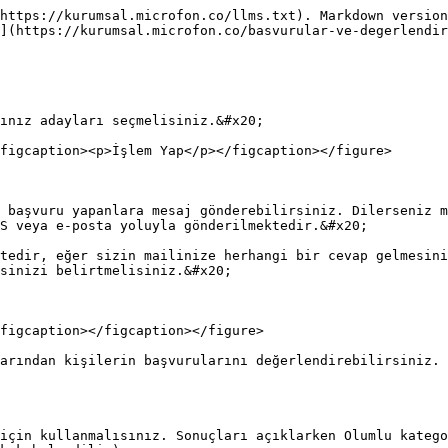
https://kurumsal.microfon.co/llms.txt). Markdown version
](https://kurumsal.microfon.co/basvurular-ve-degerlendir
ınız adayları seçmelisiniz.&#x20;

figcaption><p>İşlem Yap</p></figcaption></figure>

 başvuru yapanlara mesaj gönderebilirsiniz. Dilerseniz m
S veya e-posta yoluyla gönderilmektedir.&#x20;

tedir, eğer sizin mailinize herhangi bir cevap gelmesini
sinizi belirtmelisiniz.&#x20;

figcaption></figcaption></figure>

arından kişilerin başvurularını değerlendirebilirsiniz. 
için kullanmalısınız. Sonuçları açıklarken Olumlu katego