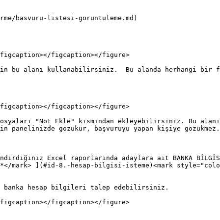
rme/basvuru-listesi-goruntuleme.md)

figcaption></figcaption></figure>

in bu alanı kullanabilirsiniz.  Bu alanda herhangi bir f
figcaption></figcaption></figure>

osyaları "Not Ekle" kısmından ekleyebilirsiniz. Bu alanı
in panelinizde gözükür, başvuruyu yapan kişiye gözükmez.

ndirdiğiniz Excel raporlarında adaylara ait BANKA BİLGİS
*</mark> ](#id-8.-hesap-bilgisi-isteme)<mark style="colo
 banka hesap bilgileri talep edebilirsiniz.

figcaption></figcaption></figure>
