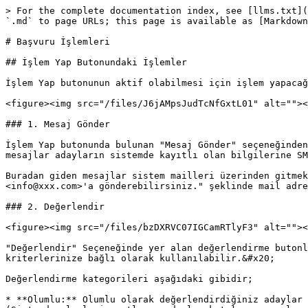
> For the complete documentation index, see [llms.txt](
`.md` to page URLs; this page is available as [Markdown
# Başvuru İşlemleri

## İşlem Yap Butonundaki İşlemler

İşlem Yap butonunun aktif olabilmesi için işlem yapacağ
<figure><img src="/files/J6jAMpsJudTcNfGxtL01" alt=""><
### 1. Mesaj Gönder

İşlem Yap butonunda bulunan "Mesaj Gönder" seçeneğinden
mesajlar adayların sistemde kayıtlı olan bilgilerine SM
Buradan giden mesajlar sistem mailleri üzerinden gitmek
<info@xxx.com>'a gönderebilirsiniz." şeklinde mail adre
### 2. Değerlendir

<figure><img src="/files/bzDXRVC07IGCamRTlyF3" alt=""><
"Değerlendir" Seçeneğinde yer alan değerlendirme butonl
kriterlerinize bağlı olarak kullanılabilir.&#x20;

Değerlendirme kategorileri aşağıdaki gibidir;

* **Olumlu:** Olumlu olarak değerlendirdiğiniz adaylar 